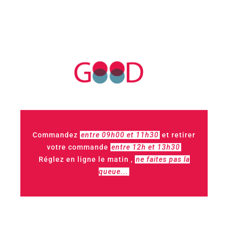
du
Bio
mais pas que,
du
Local
souvent,
du
Bon
bien sûr !
Retrouvez-nous
sur les réseaux sociaux
Facebook
Instagram
Commandez
entre 09h00 et 11h30
et retirer
du
Bio
mais pas que,
votre commande
entre 12h et 13h30
Réglez en ligne le matin ,
ne faites pas la
du
Local
souvent,
queue...
du
Bon
bien sûr !